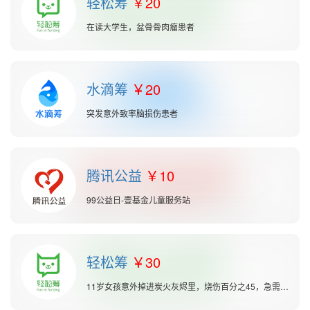
轻松筹
20
在读大学生，盆骨骨肉瘤患者
水滴筹
20
突发意外致率脑损伤患者
腾讯公益
10
99公益日-壹基金儿童服务站
轻松筹
30
11岁女孩意外掉进炭火灰烬里，烧伤百分之45，急需救助！