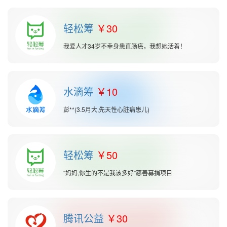
轻松筹
30
我爱人才34岁不幸身患直肠癌，我想她活着！
水滴筹
10
彭**(3.5月大,先天性心脏病患儿)
轻松筹
50
“妈妈,你生的不是我该多好”慈善募捐项目
腾讯公益
30