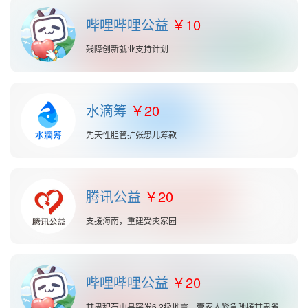
哔哩哔哩公益
10
残障创新就业支持计划
水滴筹
20
先天性胆管扩张患儿筹款
腾讯公益
20
支援海南，重建受灾家园
哔哩哔哩公益
20
甘肃积石山县突发6.2级地震，壹家人紧急驰援甘肃省积石山县及周边受灾地区的人群。