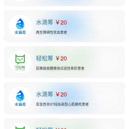
水滴筹
20
再生障碍性贫血患者
轻松筹
20
因事故致腰椎体压迫性骨折患者
水滴筹
20
亚急性非ST段抬高型心肌梗死患者