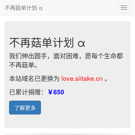
不再菇单计划 α
Toggl
navig
不再菇单计划 α
我们伸出圆手，面对困难，愿每个生命都
不再菇单。
本站域名已更换为
love.siitake.cn
。
已累计捐赠：
￥850
了解更多