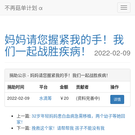
不再菇单计划 α
Toggl
navig
妈妈请您握紧我的手！我
们一起战胜疾病！
2022-02-09
捐助公示 - 妈妈请您握紧我的手！我们一起战胜疾病！
捐助时间
平台
金额
贡献者
操作
2022-02-09
水滴筹
￥20
(资料完善中)
详情
上一篇:
32岁年轻妈妈患白血病急需移植，两个幼子等她回
家！
下一篇:
挽救这个家！请帮帮我 孩子不能没有我